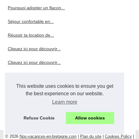
Pourquoi adopter un flacon...
Séjour confortable en...
Réussir ta location de...
Cliquez ici pour découvrir...
Cliquez ici pour découvrir...
Camping 5 étoiles aveyron...
This website uses cookies to ensure you get
Gorges de l'ardèche : quel...
the best experience on our website.
Learn more
Pourquoi choisir un hôtel 4...
Pourquoi choisir le camping...
Refuse Cookie
Allow cookies
© 2026
Nos-vacances-en-bretagne.com
|
Plan du site
|
Cookies Policy
|