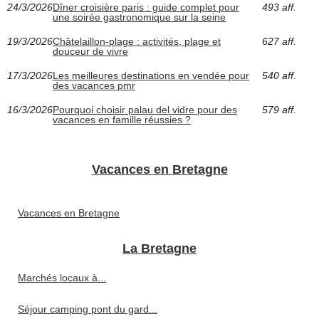
24/3/2026
Dîner croisière paris : guide complet pour
493 aff.
une soirée gastronomique sur la seine
19/3/2026
Châtelaillon-plage : activités, plage et
627 aff.
douceur de vivre
17/3/2026
Les meilleures destinations en vendée pour
540 aff.
des vacances pmr
16/3/2026
Pourquoi choisir palau del vidre pour des
579 aff.
vacances en famille réussies ?
Vacances en Bretagne
Vacances en Bretagne
La Bretagne
Marchés locaux à...
Séjour camping pont du gard...