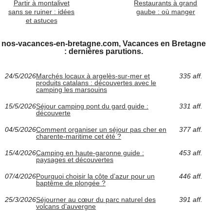
Partir à montalivet
Restaurants à grand
sans se ruiner : idées
gaube : où manger
et astuces
nos-vacances-en-bretagne.com, Vacances en Bretagne
: dernières parutions.
24/5/2026
Marchés locaux à argelès-sur-mer et
335 aff.
produits catalans : découvertes avec le
camping les marsouins
15/5/2026
Séjour camping pont du gard guide :
331 aff.
découverte
04/5/2026
Comment organiser un séjour pas cher en
377 aff.
charente-maritime cet été ?
15/4/2026
Camping en haute-garonne guide :
453 aff.
paysages et découvertes
07/4/2026
Pourquoi choisir la côte d’azur pour un
446 aff.
baptême de plongée ?
25/3/2026
Séjourner au cœur du parc naturel des
391 aff.
volcans d’auvergne