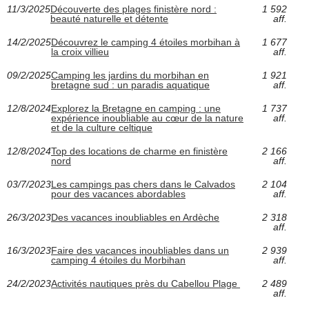
11/3/2025
Découverte des plages finistère nord :
1 592
beauté naturelle et détente
aff.
14/2/2025
Découvrez le camping 4 étoiles morbihan à
1 677
la croix villieu
aff.
09/2/2025
Camping les jardins du morbihan en
1 921
bretagne sud : un paradis aquatique
aff.
12/8/2024
Explorez la Bretagne en camping : une
1 737
expérience inoubliable au cœur de la nature
aff.
et de la culture celtique
12/8/2024
Top des locations de charme en finistère
2 166
nord
aff.
03/7/2023
Les campings pas chers dans le Calvados
2 104
pour des vacances abordables
aff.
26/3/2023
Des vacances inoubliables en Ardèche
2 318
aff.
16/3/2023
Faire des vacances inoubliables dans un
2 939
camping 4 étoiles du Morbihan
aff.
24/2/2023
Activités nautiques près du Cabellou Plage
2 489
aff.