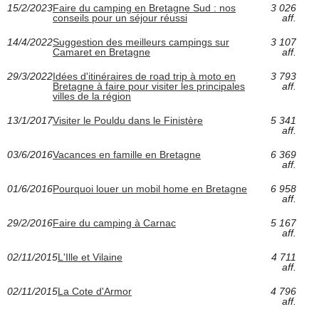
15/2/2023
Faire du camping en Bretagne Sud : nos
3 026
conseils pour un séjour réussi
aff.
14/4/2022
Suggestion des meilleurs campings sur
3 107
Camaret en Bretagne
aff.
29/3/2022
Idées d'itinéraires de road trip à moto en
3 793
Bretagne à faire pour visiter les principales
aff.
villes de la région
13/1/2017
Visiter le Pouldu dans le Finistère
5 341
aff.
03/6/2016
Vacances en famille en Bretagne
6 369
aff.
01/6/2016
Pourquoi louer un mobil home en Bretagne
6 958
aff.
29/2/2016
Faire du camping à Carnac
5 167
aff.
02/11/2015
L'Ille et Vilaine
4 711
aff.
02/11/2015
La Cote d'Armor
4 796
aff.