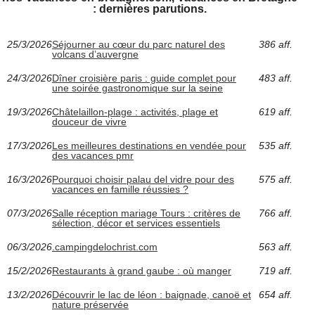
: dernières parutions.
25/3/2026
Séjourner au cœur du parc naturel des
386 aff.
volcans d’auvergne
24/3/2026
Dîner croisière paris : guide complet pour
483 aff.
une soirée gastronomique sur la seine
19/3/2026
Châtelaillon-plage : activités, plage et
619 aff.
douceur de vivre
17/3/2026
Les meilleures destinations en vendée pour
535 aff.
des vacances pmr
16/3/2026
Pourquoi choisir palau del vidre pour des
575 aff.
vacances en famille réussies ?
07/3/2026
Salle réception mariage Tours : critères de
766 aff.
sélection, décor et services essentiels
06/3/2026
.campingdelochrist.com
563 aff.
15/2/2026
Restaurants à grand gaube : où manger
719 aff.
13/2/2026
Découvrir le lac de léon : baignade, canoë et
654 aff.
nature préservée