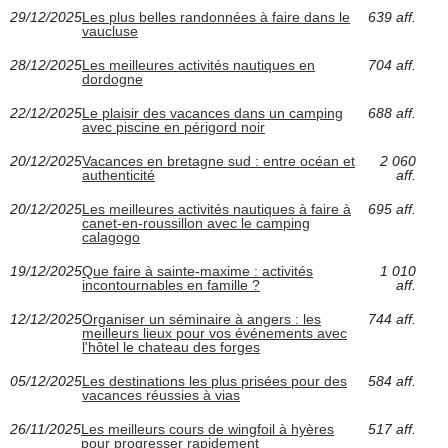
29/12/2025
Les plus belles randonnées à faire dans le
639 aff.
vaucluse
28/12/2025
Les meilleures activités nautiques en
704 aff.
dordogne
22/12/2025
Le plaisir des vacances dans un camping
688 aff.
avec piscine en périgord noir
20/12/2025
Vacances en bretagne sud : entre océan et
2 060
authenticité
aff.
20/12/2025
Les meilleures activités nautiques à faire à
695 aff.
canet-en-roussillon avec le camping
calagogo
19/12/2025
Que faire à sainte-maxime : activités
1 010
incontournables en famille ?
aff.
12/12/2025
Organiser un séminaire à angers : les
744 aff.
meilleurs lieux pour vos événements avec
l'hôtel le chateau des forges
05/12/2025
Les destinations les plus prisées pour des
584 aff.
vacances réussies à vias
26/11/2025
Les meilleurs cours de wingfoil à hyères
517 aff.
pour progresser rapidement