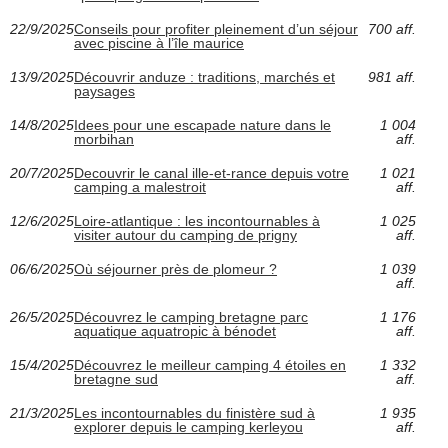
22/9/2025
Conseils pour profiter pleinement d’un séjour
700 aff.
avec piscine à l’île maurice
13/9/2025
Découvrir anduze : traditions, marchés et
981 aff.
paysages
14/8/2025
Idees pour une escapade nature dans le
1 004
morbihan
aff.
20/7/2025
Decouvrir le canal ille-et-rance depuis votre
1 021
camping a malestroit
aff.
12/6/2025
Loire-atlantique : les incontournables à
1 025
visiter autour du camping de prigny
aff.
06/6/2025
Où séjourner près de plomeur ?
1 039
aff.
26/5/2025
Découvrez le camping bretagne parc
1 176
aquatique aquatropic à bénodet
aff.
15/4/2025
Découvrez le meilleur camping 4 étoiles en
1 332
bretagne sud
aff.
21/3/2025
Les incontournables du finistère sud à
1 935
explorer depuis le camping kerleyou
aff.