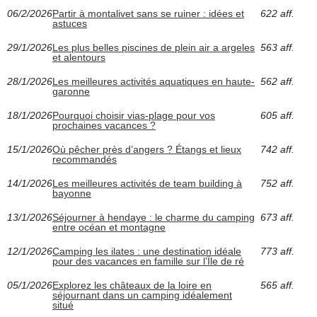
06/2/2026
Partir à montalivet sans se ruiner : idées et
622 aff.
astuces
29/1/2026
Les plus belles piscines de plein air a argeles
563 aff.
et alentours
28/1/2026
Les meilleures activités aquatiques en haute-
562 aff.
garonne
18/1/2026
Pourquoi choisir vias-plage pour vos
605 aff.
prochaines vacances ?
15/1/2026
Où pêcher près d’angers ? Étangs et lieux
742 aff.
recommandés
14/1/2026
Les meilleures activités de team building à
752 aff.
bayonne
13/1/2026
Séjourner à hendaye : le charme du camping
673 aff.
entre océan et montagne
12/1/2026
Camping les ilates : une destination idéale
773 aff.
pour des vacances en famille sur l’Île de ré
05/1/2026
Explorez les châteaux de la loire en
565 aff.
séjournant dans un camping idéalement
situé