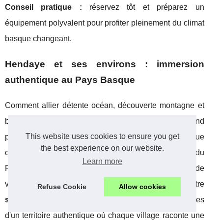
Conseil pratique :
réservez tôt et préparez un
équipement polyvalent pour profiter pleinement du climat
basque changeant.
Hendaye et ses environs : immersion
authentique au Pays Basque
Comment allier détente océan, découverte montagne et
budget maîtrisé pour vos vacances ? Hendaye répond
This website uses cookies to ensure you get
parfaitement à cette attente avec sa position stratégique
the best experience on our website.
entre mer et montagne. Selon l'Office de Tourisme du
Learn more
Pays Basque, la région accueille plus de 2,5 millions de
visiteurs en 2024, confirmant son attrait croissant. Votre
Refuse Cookie
Allow cookies
séjour hendaye camping nature
vous ouvre les portes
d'un territoire authentique où chaque village raconte une