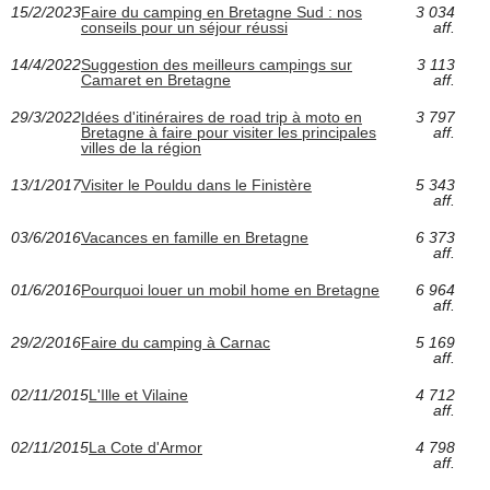
15/2/2023
Faire du camping en Bretagne Sud : nos
3 034
conseils pour un séjour réussi
aff.
14/4/2022
Suggestion des meilleurs campings sur
3 113
Camaret en Bretagne
aff.
29/3/2022
Idées d'itinéraires de road trip à moto en
3 797
Bretagne à faire pour visiter les principales
aff.
villes de la région
13/1/2017
Visiter le Pouldu dans le Finistère
5 343
aff.
03/6/2016
Vacances en famille en Bretagne
6 373
aff.
01/6/2016
Pourquoi louer un mobil home en Bretagne
6 964
aff.
29/2/2016
Faire du camping à Carnac
5 169
aff.
02/11/2015
L'Ille et Vilaine
4 712
aff.
02/11/2015
La Cote d'Armor
4 798
aff.