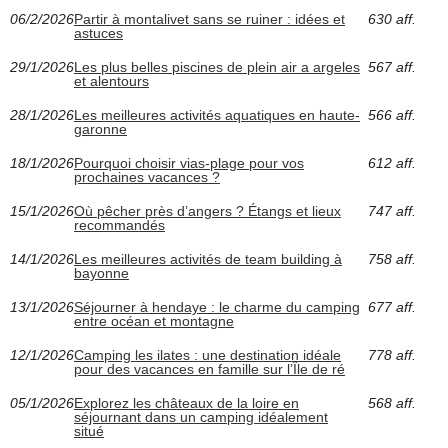
06/2/2026
Partir à montalivet sans se ruiner : idées et
630 aff.
astuces
29/1/2026
Les plus belles piscines de plein air a argeles
567 aff.
et alentours
28/1/2026
Les meilleures activités aquatiques en haute-
566 aff.
garonne
18/1/2026
Pourquoi choisir vias-plage pour vos
612 aff.
prochaines vacances ?
15/1/2026
Où pêcher près d’angers ? Étangs et lieux
747 aff.
recommandés
14/1/2026
Les meilleures activités de team building à
758 aff.
bayonne
13/1/2026
Séjourner à hendaye : le charme du camping
677 aff.
entre océan et montagne
12/1/2026
Camping les ilates : une destination idéale
778 aff.
pour des vacances en famille sur l’Île de ré
05/1/2026
Explorez les châteaux de la loire en
568 aff.
séjournant dans un camping idéalement
situé