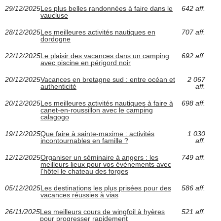
29/12/2025
Les plus belles randonnées à faire dans le
642 aff.
vaucluse
28/12/2025
Les meilleures activités nautiques en
707 aff.
dordogne
22/12/2025
Le plaisir des vacances dans un camping
692 aff.
avec piscine en périgord noir
20/12/2025
Vacances en bretagne sud : entre océan et
2 067
authenticité
aff.
20/12/2025
Les meilleures activités nautiques à faire à
698 aff.
canet-en-roussillon avec le camping
calagogo
19/12/2025
Que faire à sainte-maxime : activités
1 030
incontournables en famille ?
aff.
12/12/2025
Organiser un séminaire à angers : les
749 aff.
meilleurs lieux pour vos événements avec
l'hôtel le chateau des forges
05/12/2025
Les destinations les plus prisées pour des
586 aff.
vacances réussies à vias
26/11/2025
Les meilleurs cours de wingfoil à hyères
521 aff.
pour progresser rapidement