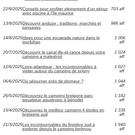
22/9/2025
Conseils pour profiter pleinement d’un séjour
703 aff.
avec piscine à l’île maurice
13/9/2025
Découvrir anduze : traditions, marchés et
986 aff.
paysages
14/8/2025
Idees pour une escapade nature dans le
1 006
morbihan
aff.
20/7/2025
Decouvrir le canal ille-et-rance depuis votre
1 024
camping a malestroit
aff.
12/6/2025
Loire-atlantique : les incontournables à
1 027
visiter autour du camping de prigny
aff.
06/6/2025
Où séjourner près de plomeur ?
1 044
aff.
26/5/2025
Découvrez le camping bretagne parc
1 182
aquatique aquatropic à bénodet
aff.
15/4/2025
Découvrez le meilleur camping 4 étoiles en
1 335
bretagne sud
aff.
21/3/2025
Les incontournables du finistère sud à
1 940
explorer depuis le camping kerleyou
aff.