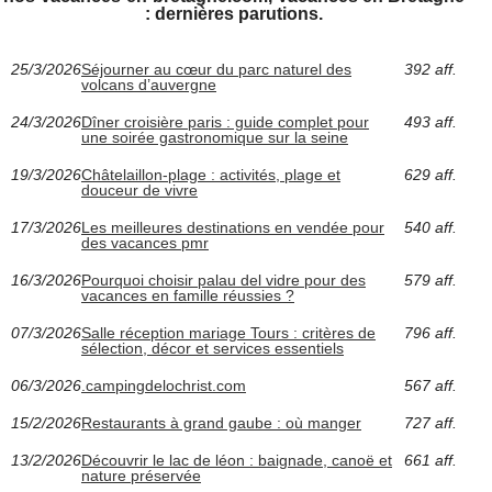
: dernières parutions.
25/3/2026
Séjourner au cœur du parc naturel des
392 aff.
volcans d’auvergne
24/3/2026
Dîner croisière paris : guide complet pour
493 aff.
une soirée gastronomique sur la seine
19/3/2026
Châtelaillon-plage : activités, plage et
629 aff.
douceur de vivre
17/3/2026
Les meilleures destinations en vendée pour
540 aff.
des vacances pmr
16/3/2026
Pourquoi choisir palau del vidre pour des
579 aff.
vacances en famille réussies ?
07/3/2026
Salle réception mariage Tours : critères de
796 aff.
sélection, décor et services essentiels
06/3/2026
.campingdelochrist.com
567 aff.
15/2/2026
Restaurants à grand gaube : où manger
727 aff.
13/2/2026
Découvrir le lac de léon : baignade, canoë et
661 aff.
nature préservée