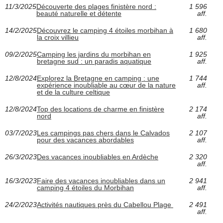
11/3/2025
Découverte des plages finistère nord :
1 596
beauté naturelle et détente
aff.
14/2/2025
Découvrez le camping 4 étoiles morbihan à
1 680
la croix villieu
aff.
09/2/2025
Camping les jardins du morbihan en
1 925
bretagne sud : un paradis aquatique
aff.
12/8/2024
Explorez la Bretagne en camping : une
1 744
expérience inoubliable au cœur de la nature
aff.
et de la culture celtique
12/8/2024
Top des locations de charme en finistère
2 174
nord
aff.
03/7/2023
Les campings pas chers dans le Calvados
2 107
pour des vacances abordables
aff.
26/3/2023
Des vacances inoubliables en Ardèche
2 320
aff.
16/3/2023
Faire des vacances inoubliables dans un
2 941
camping 4 étoiles du Morbihan
aff.
24/2/2023
Activités nautiques près du Cabellou Plage
2 491
aff.