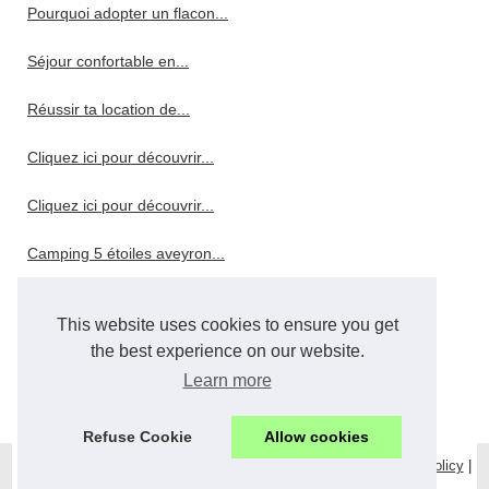
Pourquoi adopter un flacon...
Séjour confortable en...
Réussir ta location de...
Cliquez ici pour découvrir...
Cliquez ici pour découvrir...
Camping 5 étoiles aveyron...
Gorges de l'ardèche : quel...
This website uses cookies to ensure you get
Pourquoi choisir un hôtel 4...
the best experience on our website.
Learn more
Pourquoi choisir le camping...
Refuse Cookie
Allow cookies
© 2026
Nos-vacances-en-bretagne.com
|
Plan du site
|
Cookies Policy
|
eZ Publish