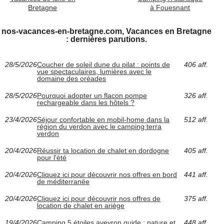
Bretagne
à Fouesnant
nos-vacances-en-bretagne.com, Vacances en Bretagne
: dernières parutions.
28/5/2026
Coucher de soleil dune du pilat : points de
406 aff.
vue spectaculaires, lumières avec le
domaine des oréades
28/5/2026
Pourquoi adopter un flacon pompe
326 aff.
rechargeable dans les hôtels ?
23/4/2026
Séjour confortable en mobil-home dans la
512 aff.
région du verdon avec le camping terra
verdon
20/4/2026
Réussir ta location de chalet en dordogne
405 aff.
pour l'été
20/4/2026
Cliquez ici pour découvrir nos offres en bord
441 aff.
de méditerranée
20/4/2026
Cliquez ici pour découvrir nos offres de
375 aff.
location de chalet en ariège
19/4/2026
Camping 5 étoiles aveyron guide : nature et
448 aff.