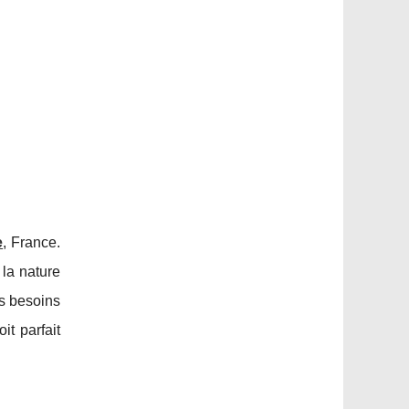
e
, France.
 la nature
s besoins
it parfait