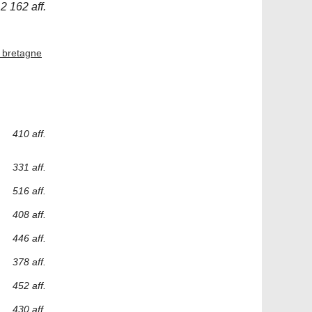
2 162 aff.
n bretagne
410 aff.
331 aff.
516 aff.
408 aff.
446 aff.
378 aff.
452 aff.
430 aff.