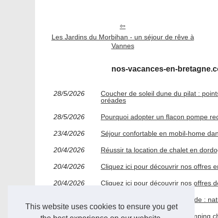
Les Jardins du Morbihan - un séjour de rêve à
Vannes
nos-vacances-en-bretagne.co
28/5/2026
Coucher de soleil dune du pilat : poi
oréades
28/5/2026
Pourquoi adopter un flacon pompe rec
23/4/2026
Séjour confortable en mobil-home dan
20/4/2026
Réussir ta location de chalet en dordo
20/4/2026
Cliquez ici pour découvrir nos offres
20/4/2026
Cliquez ici pour découvrir nos offres d
19/4/2026
Camping 5 étoiles aveyron guide : nat
This website uses cookies to ensure you get
14/4/2026
Gorges de l'ardèche : quel camping cho