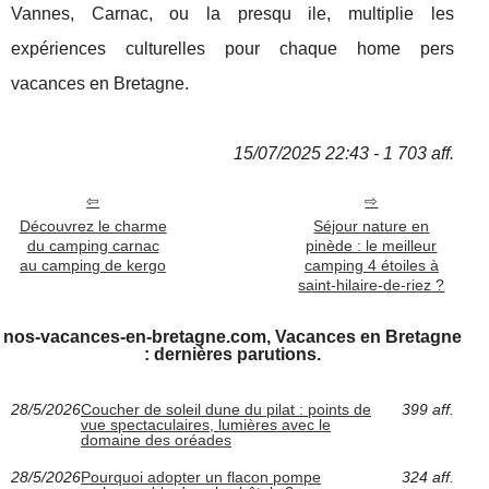
Vannes, Carnac, ou la presqu ile, multiplie les
expériences culturelles pour chaque home pers
vacances en Bretagne.
15/07/2025 22:43 - 1 703 aff.
Découvrez le charme
Séjour nature en
du camping carnac
pinède : le meilleur
au camping de kergo
camping 4 étoiles à
saint-hilaire-de-riez ?
nos-vacances-en-bretagne.com, Vacances en Bretagne
: dernières parutions.
28/5/2026
Coucher de soleil dune du pilat : points de
399 aff.
vue spectaculaires, lumières avec le
domaine des oréades
28/5/2026
Pourquoi adopter un flacon pompe
324 aff.