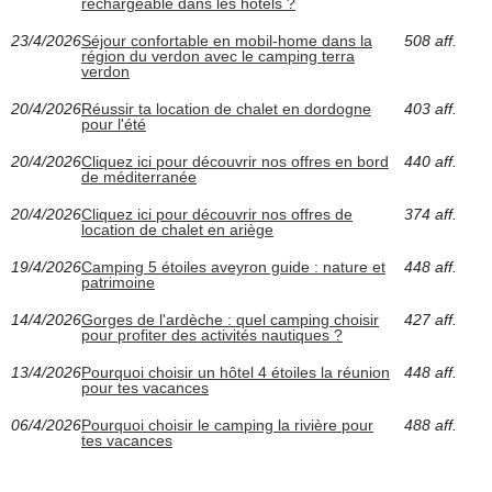
rechargeable dans les hôtels ?
23/4/2026
Séjour confortable en mobil-home dans la
508 aff.
région du verdon avec le camping terra
verdon
20/4/2026
Réussir ta location de chalet en dordogne
403 aff.
pour l'été
20/4/2026
Cliquez ici pour découvrir nos offres en bord
440 aff.
de méditerranée
20/4/2026
Cliquez ici pour découvrir nos offres de
374 aff.
location de chalet en ariège
19/4/2026
Camping 5 étoiles aveyron guide : nature et
448 aff.
patrimoine
14/4/2026
Gorges de l'ardèche : quel camping choisir
427 aff.
pour profiter des activités nautiques ?
13/4/2026
Pourquoi choisir un hôtel 4 étoiles la réunion
448 aff.
pour tes vacances
06/4/2026
Pourquoi choisir le camping la rivière pour
488 aff.
tes vacances