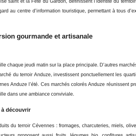
ise saint et la Fête du Gardon, définissent l’identité du territo
 gard au centre d’information touristique, permettant à tous d’e
sion gourmande et artisanale
le chaque jeudi matin sur la place principale. D’autres marché
ché du terroir Anduze, investissent ponctuellement les quartie
rnes Anduze l’été. Ces marchés colorés Anduze réunissent pr
ille dans une ambiance conviviale.
 à découvrir
duits du terroir Cévennes : fromages, charcuteries, miels, olive
cteurs proposent aussi fruits, légumes bio, confitures artis