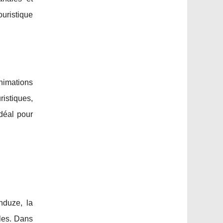
uristique
nimations
ristiques,
idéal pour
nduze, la
les. Dans