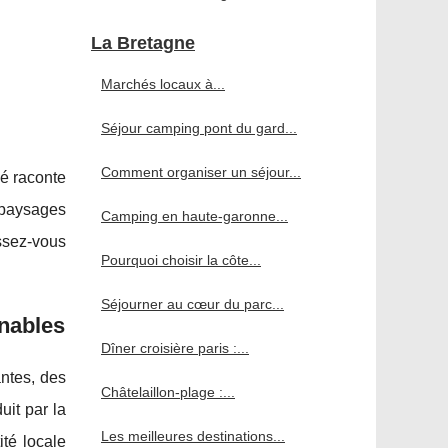
La Bretagne
Marchés locaux à...
Séjour camping pont du gard...
Comment organiser un séjour...
hé raconte
s paysages
Camping en haute-garonne...
ssez-vous
Pourquoi choisir la côte...
Séjourner au cœur du parc...
rnables
Dîner croisière paris :...
antes, des
Châtelaillon-plage :...
it par la
Les meilleures destinations...
ité locale