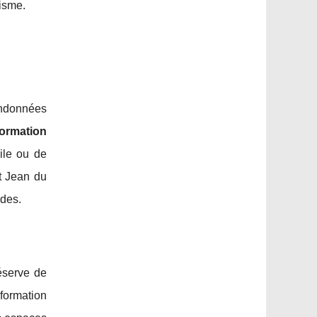
risme.
andonnées
formation
ile ou de
t Jean du
ades.
éserve de
formation