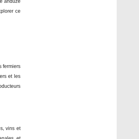
ire anduze
xplorer ce
s fermiers
rs et les
oducteurs
s, vins et
anales et