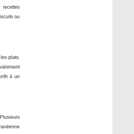
 recettes
iscuits ou
les plats.
valorisent
rrêt à un
 Plusieurs
rranéenne