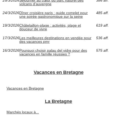
25/3/2026
Séjourner au cœur du parc naturel des
386 aff.
volcans d’auvergne
24/3/2026
Dîner croisière paris : guide complet pour
485 aff.
une soirée gastronomique sur la seine
19/3/2026
Châtelaillon-plage : activités, plage et
619 aff.
douceur de vivre
17/3/2026
Les meilleures destinations en vendée pour
536 aff.
des vacances pmr
16/3/2026
Pourquoi choisir palau del vidre pour des
575 aff.
vacances en famille réussies ?
Vacances en Bretagne
Vacances en Bretagne
La Bretagne
Marchés locaux à...