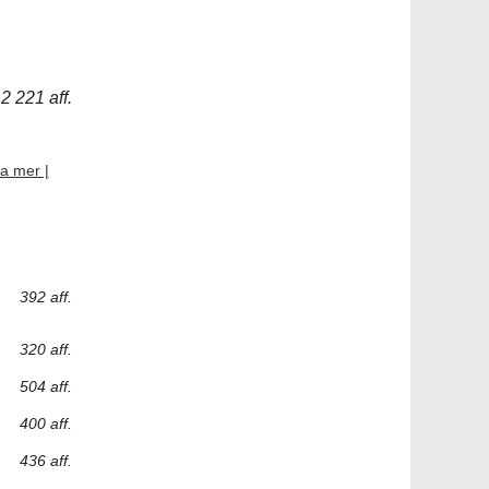
2 221 aff.
a mer |
392 aff.
320 aff.
504 aff.
400 aff.
436 aff.