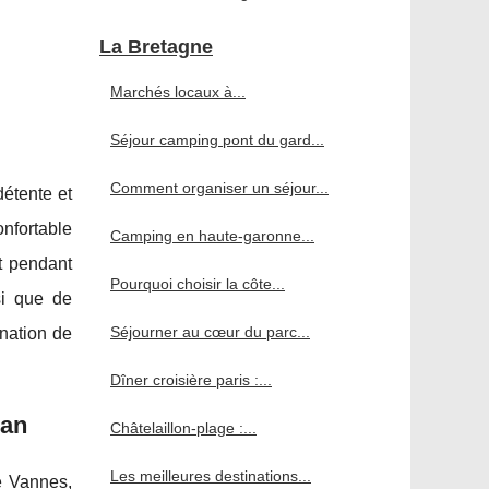
La Bretagne
Marchés locaux à...
Séjour camping pont du gard...
Comment organiser un séjour...
étente et
nfortable
Camping en haute-garonne...
t pendant
Pourquoi choisir la côte...
si que de
Séjourner au cœur du parc...
nation de
Dîner croisière paris :...
han
Châtelaillon-plage :...
Les meilleures destinations...
e Vannes,