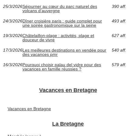
25/3/2026
Séjourner au cœur du parc naturel des
390 aff.
volcans d’auvergne
24/3/2026
Dîner croisière paris : guide complet pour
493 aff.
une soirée gastronomique sur la seine
19/3/2026
Châtelaillon-plage : activités, plage et
627 aff.
douceur de vivre
17/3/2026
Les meilleures destinations en vendée pour
540 aff.
des vacances pmr
16/3/2026
Pourquoi choisir palau del vidre pour des
579 aff.
vacances en famille réussies ?
Vacances en Bretagne
Vacances en Bretagne
La Bretagne