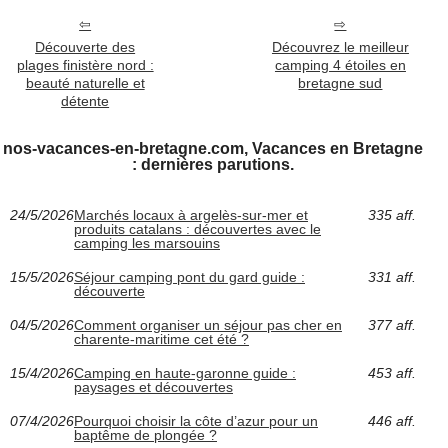
Découverte des
Découvrez le meilleur
plages finistère nord :
camping 4 étoiles en
beauté naturelle et
bretagne sud
détente
nos-vacances-en-bretagne.com, Vacances en Bretagne
: dernières parutions.
24/5/2026
Marchés locaux à argelès-sur-mer et
335 aff.
produits catalans : découvertes avec le
camping les marsouins
15/5/2026
Séjour camping pont du gard guide :
331 aff.
découverte
04/5/2026
Comment organiser un séjour pas cher en
377 aff.
charente-maritime cet été ?
15/4/2026
Camping en haute-garonne guide :
453 aff.
paysages et découvertes
07/4/2026
Pourquoi choisir la côte d’azur pour un
446 aff.
baptême de plongée ?