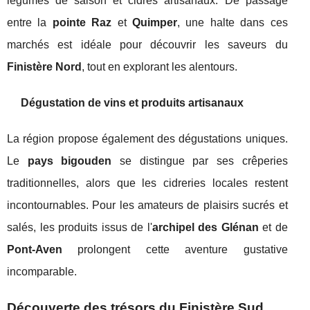
légumes de saison et cidres artisanaux. De passage
entre la
pointe Raz
et
Quimper
, une halte dans ces
marchés est idéale pour découvrir les saveurs du
Finistère Nord
, tout en explorant les alentours.
Dégustation de vins et produits artisanaux
La région propose également des dégustations uniques.
Le
pays bigouden
se distingue par ses crêperies
traditionnelles, alors que les cidreries locales restent
incontournables. Pour les amateurs de plaisirs sucrés et
salés, les produits issus de l'
archipel des Glénan
et de
Pont-Aven
prolongent cette aventure gustative
incomparable.
Découverte des trésors du Finistère Sud