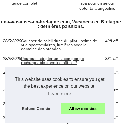
guide complet
spa pour un séjour
détente à angoulins
nos-vacances-en-bretagne.com, Vacances en Bretagne
: dernières parutions.
28/5/2026
Coucher de soleil dune du pilat : points de
408 aff.
vue spectaculaires, lumières avec le
domaine des oréades
28/5/2026
Pourquoi adopter un flacon pompe
331 aff.
rechargeable dans les hôtels ?
23/4/2026
Séjour confortable en mobil-home dans la
513 aff.
région du verdon avec le camping terra
This website uses cookies to ensure you get
verdon
the best experience on our website.
20/4/2026
Réussir ta location de chalet en dordogne
407 aff.
Learn more
pour l'été
20/4/2026
Cliquez ici pour découvrir nos offres en bord
444 aff.
de méditerranée
Refuse Cookie
Allow cookies
20/4/2026
Cliquez ici pour découvrir nos offres de
378 aff.
location de chalet en ariège