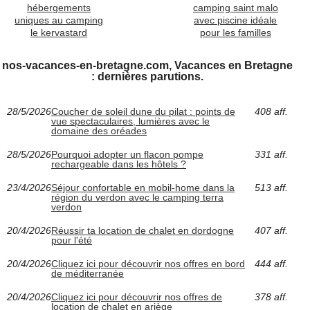
hébergements
camping saint malo
uniques au camping
avec piscine idéale
le kervastard
pour les familles
nos-vacances-en-bretagne.com, Vacances en Bretagne
: dernières parutions.
28/5/2026
Coucher de soleil dune du pilat : points de
408 aff.
vue spectaculaires, lumières avec le
domaine des oréades
28/5/2026
Pourquoi adopter un flacon pompe
331 aff.
rechargeable dans les hôtels ?
23/4/2026
Séjour confortable en mobil-home dans la
513 aff.
région du verdon avec le camping terra
verdon
20/4/2026
Réussir ta location de chalet en dordogne
407 aff.
pour l'été
20/4/2026
Cliquez ici pour découvrir nos offres en bord
444 aff.
de méditerranée
20/4/2026
Cliquez ici pour découvrir nos offres de
378 aff.
location de chalet en ariège