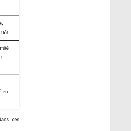
e,
 tôt
imité
ur
,
é en
 dans ces