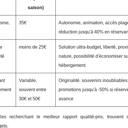
saison)
sine,
35€
Autonomie, animation, accès plag
réduction jusqu'à 40% en réservant
ar
moins de 25€
Solution ultra-budget, liberté, prox
ité
nature, possibilité d'économiser s
hébergement
ant
Variable,
Originalité, souvenirs inoubliables
ement
souvent entre
promotions jusqu'à -50% si réserv
30€ et 50€
avance
les recherchant le meilleur rapport qualité-prix, trouvent
ets.