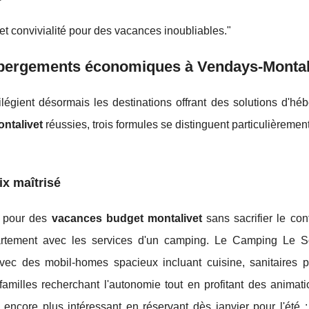
t convivialité pour des vacances inoubliables."
hébergements économiques à Vendays-Montal
égient désormais les destinations offrant des solutions d'hé
ntalivet
réussies, trois formules se distinguent particulièrement
ix maîtrisé
l pour des
vacances budget montalivet
sans sacrifier le con
partement avec les services d'un camping. Le Camping Le So
c des mobil-homes spacieux incluant cuisine, sanitaires pri
familles recherchant l'autonomie tout en profitant des animat
 encore plus intéressant en réservant dès janvier pour l'été : 