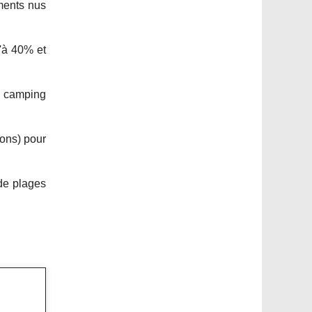
ements nus
u'à 40% et
ns camping
ions) pour
de plages