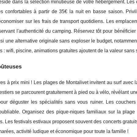
éside dans la sélection minutieuse de votre hébergement. Les
 confortables à partir de 35€ la nuit en basse saison. Privil
économiser sur les frais de transport quotidiens. Les emplace
ervant l'authenticité du camping. Réservez tôt pour bénéficier 
ssi une alternative originale sans exploser le budget, notamment
: wifi, piscine, animations gratuites ajoutent de la valeur sans 
coûteuses
res à prix mini ! Les plages de Montalivet invitent au surf avec l
estiers se parcourent gratuitement à pied ou à vélo, révélant un
our déguster les spécialités sans vous ruiner. Les couchers 
noubliable. Organisez des pique-niques familiaux sur la plage
. Les festivals estivaux proposent souvent des concerts gratuit
marées, activité ludique et économique pour toute la famille !