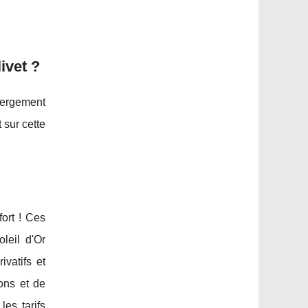
ivet ?
bergement
 sur cette
fort ! Ces
leil d'Or
vatifs et
ions et de
les tarifs