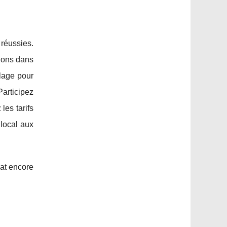
réussies.
sions dans
lage pour
Participez
les tarifs
 local aux
mat encore