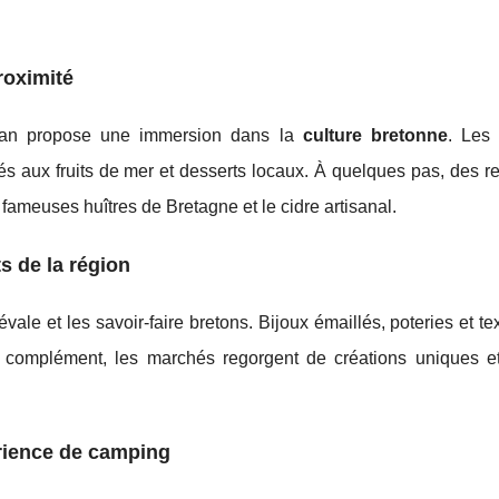
roximité
an propose une immersion dans la
culture bretonne
. Les 
lités aux fruits de mer et desserts locaux. À quelques pas, des r
 fameuses huîtres de Bretagne et le cidre artisanal.
ts de la région
évale et les savoir-faire bretons. Bijoux émaillés, poteries et text
n complément, les marchés regorgent de créations uniques et
rience de camping