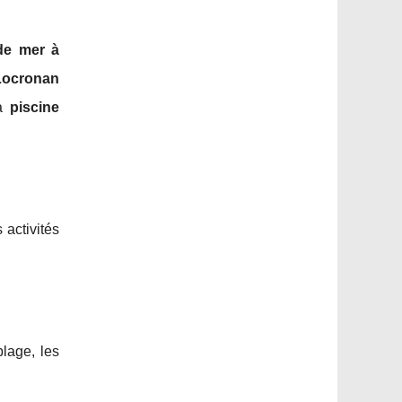
de mer à
Locronan
La
piscine
 activités
plage, les