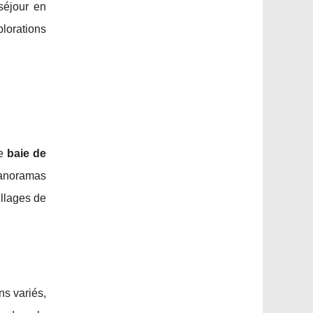
 séjour en
plorations
re
baie de
panoramas
illages de
s variés,