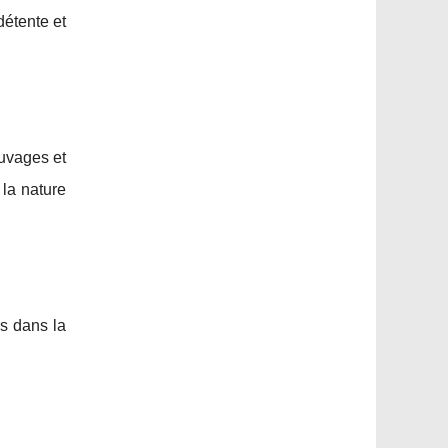
détente et
uvages et
la nature
rs dans la