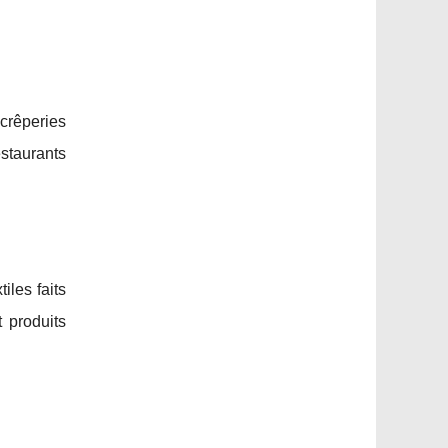
crêperies
estaurants
iles faits
 produits